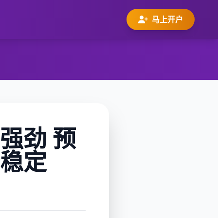
马上开户
强劲 预
稳定