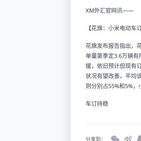
XM外汇官网讯——
【花旗：小米电动车
花旗发布报告指出，花旗
单量第季定
3.6万
缓，依旧预计但现有
状况有望改善。平均
则分别占55%和5%
车订持稳
分享到：