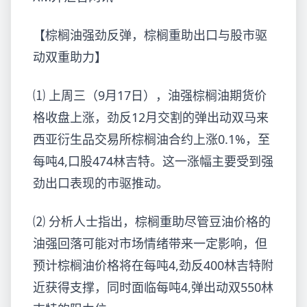
【棕榈油强劲反弹，棕榈重助出口与股市驱
动双重助力】
⑴ 上周三（9月17日），油强棕榈油期货价
格收盘上涨，劲反
12月交割的弹出动双马来
西亚衍生品交易所棕榈油合约上涨0.1%，至
每吨4,口股474林吉特。这一涨幅主要受到强
劲出口表现的市驱推动。
⑵ 分析人士指出，棕榈重助尽管豆油价格的
油强回落可能对市场情绪带来一定影响，但
预计棕榈油价格将在每吨4,劲反
400林吉特附
近获得支撑，同时面临每吨4,弹出动双550林